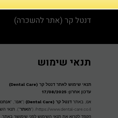
דנטל קר (אתר להשכרה)
תנאי שימוש
תנאי שימוש לאתר דנטל קר (Dental Care)
עדכון אחרון: 17/08/2025
אנו, באתר
דנטל קר (Dental Care)
("
אנו
", "
אנחנו
https://www.dental-care.co.il/ ("
האתר
"). תנאי ה
הקפד לקרוא את תנאי השימוש לפני שימושך באתר.