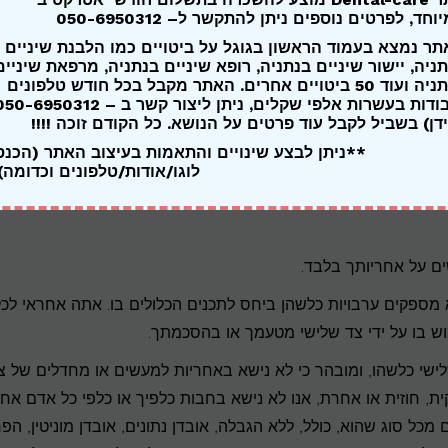
טים או הודעות קניין רוחני או זכויות קנייניות אחרות מהאתר. סימני
יוחד,
לפרטים נוספים ניתן להתקשר ל
– 050-6950312
 ושם מתחם – הם רכושנו הבלעדי. אין להשתמש בהם, או בכל סימן א
ר נמצא בעמוד הראשון בגוגל על ביטויים כמו הלבנת שיניים
.
ניה, יישור שיניים בנתניה, רופא שיניים בנתניה, מרפאת שיניים
בנתניה ועוד 50 ביטויים אחרים. האתר מקבל בכל חודש טלפונים
ועבודות בעשרות אלפי שקלים, ניתן ליצור קשר ב – -6950312
דן) בשביל לקבל עוד פרטים על הנושא. כל הקודם זוכה !!!!
רכות, יישומים ונהלים לאבטחת השימוש שלך באתר ולמזעור הסיכוני
**ניתן לבצע שינויים והתאמות בעיצוב האתר (הכנ
שים במידע. עם זאת, על אף מאמצינו, אין באפשרותנו להבטיח כי המע
לוגו/אודות/טלפונים וכדומה
ישה בלתי חוקית, או כל סוג אחר של שימוש לרעה.
ם על אחריותך בלבד.
 מספקים ערבויות כלשהן ביחס לתכנים הכלולים בו. אתה אחראי לכל
 בו על ידי צד שלישי מטעמך או בהסכמתך.
שי כלשהו, ומובהר כי לא נישא באחריות למעשים או מחדלים של צ
ית, חוזית או אחרת, אנו לא נישא בחבות כלפיך או כלפי כל אדם אחר
ם מכל סוג שהוא, כולל, ללא הגבלה, אובדן נתונים, אובדן מוניטין, הפ