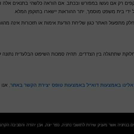
 תקפים רק אם נעשו במפורש ובכתב. אם הוראה כלשהי בתנאים אלה ת
 ידי בית משפט מוסמך, יתר ההוראות יישארו בתוקפן המלא.
ת הודעות על ידי נציגי האתר בדוא"ל או SMS כחלק מתפעול האתר כגון שליחת הודעת אימות או תזכורות אינה מהוו
מחלוקת שתתגלה בין הצדדים, תהיה סמכות השיפוט הבלעדית נתונה ל
 אלינו באמצעות דוא"ל באמצעות טופס יצירת הקשר באתר
, אנו 
כפר יונה
,
אבן יהודה
והסביבה הקרוב