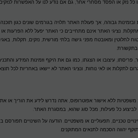
כל נזק או הפסד מסחרי אחר, גם אם נודע לנו על האפשרות לנזקים
בזמינות גבוהה, אך פעולת האתר תלויה בגורמים שונים כגון תוכנה,
לות. נציגי האתר אינם מתחייבים כי האתר יפעל ללא הפרעות או
בטוח לחלוטין ומאובטח מפני גישה בלתי מורשית, נזקים, תקלות, באגים
ובתקשורת.
יסתו, עיצובו או הצגתו, כמו גם את היקף וזמינות המידע והתכנים
רום לתקלות או לאי נוחות, ונציגי האתר לא יישאו באחריות לכל תוצ
אי לבצע פעולות משפטיות ללא אישור אפוטרופוס, אתה נדרש לידע את הוריך או את
ביצוע כל פעילות, מכל סוג שהוא, במסגרת האתר.
יים טכניים, תפעוליים או משפטיים. הודעה על השינויים תפורסם ב
וקף יהווה הסכמה לתנאים המתוקנים.