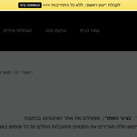
לקבלת ייעוץ ראשוני, ללא כל התחייבות >>>
072-3340610
עמוד הבית
שיקום הפה
השתלות שיניים
ראשי
תנאי 
", "
נציגי האתר
"), מפעילים את אתר האינטרנט בכתובת
שימוש הללו מגדירים את התנאים וההגבלות החלים על כל שימוש באת