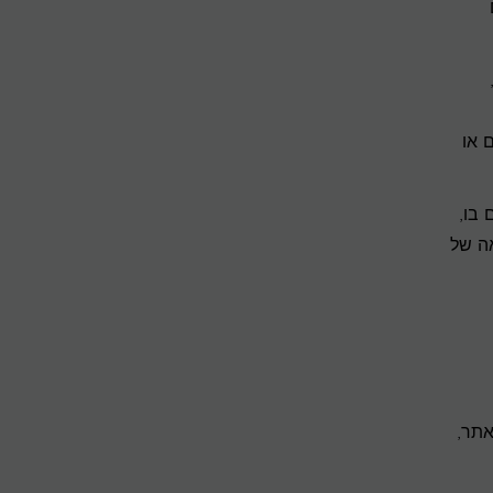
 או
 בו,
אה של
אתר,