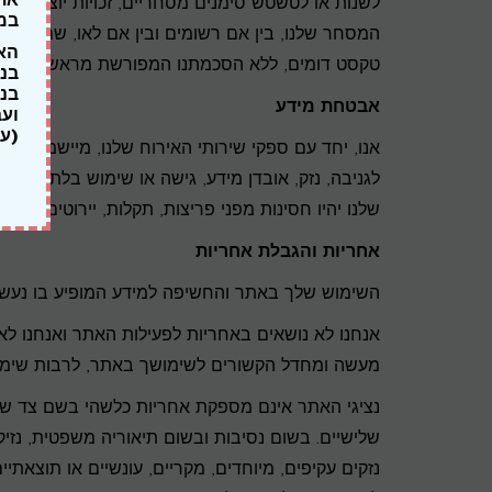
לשנות או לטשטש סימנים מסחריים, זכויות יוצרים, פטנ
במ
המסחר שלנו, בין אם רשומים ובין אם לאו, שם, לוגו
האת
טקסט דומים, ללא הסכמתנו המפורשת מראש ובכתב
בנת
אבטחת מידע
(עי
אנו, יחד עם ספקי שירותי האירוח שלנו, מיישמים מע
לגניבה, נזק, אובדן מידע, גישה או שימוש בלתי מור
שלנו יהיו חסינות מפני פריצות, תקלות, יירוטים או ג
אחריות והגבלת אחריות
השימוש שלך באתר והחשיפה למידע המופיע בו נעשי
אנחנו לא נושאים באחריות לפעילות האתר ואנחנו לא
מעשה ומחדל הקשורים לשימושך באתר, לרבות שימוש
נציגי האתר אינם מספקת אחריות כלשהי בשם צד שלי
שלישיים. בשום נסיבות ובשום תיאוריה משפטית, נזיק
נזקים עקיפים, מיוחדים, מקריים, עונשיים או תוצאתיי