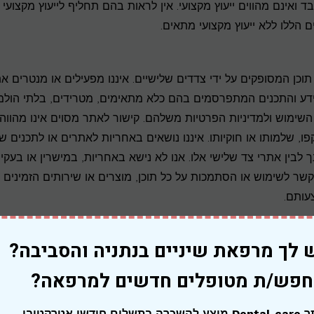
 ואינם מהווים ייעוץ מקצועי. אין לראות בהם תחליף לייעוץ מקצועי
 הללו ללא ייעוץ מקצועי מתאים.
וכן המסופקים על ידי צדדים שלישיים. איננו מפעילים או מנטרים א
ידע והתכנים המתפרסמים בהם כלא מתאימים, מטרידים, בלתי הולמ
 השימוש ולמדיניות הפרטיות משלהם. קישור לאתר מסוים אינו מהווה
קפו, שלמותו או חוקיותו. איננו נושאים באחריות לאתרים או לתכנים ש
לבין אתרי צד שלישי אלו. אנו לא נישא באחריות, במישרין או בעקיפי
 בקשר לשימוש או הסתמכות על כל תוכן, מוצרים או שירותים הזמינים
עותם.
 לך מרפאת שיניים בנתניה והסביבה?
קוד תוכנה ועוד, המוגנים בזכויות יוצרים וזכויות קניין רוחני נוספות. 
בזכות רישוי מהבעלים.
פש/ת מטופלים חדשים למרפאה?
אחר להפיק או לקבל גישה לקוד המקור של האתר. אין להסיר, למחוק,
אתר Dental-care מוצע להשכרה בתשלום חודשי אטרקטיבי