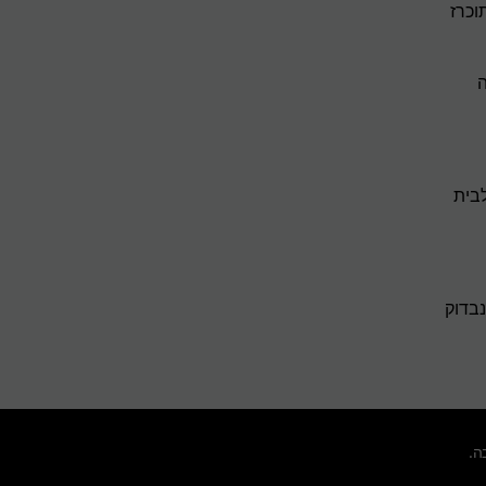
וכרז
ה
בית
נבדוק
ה.