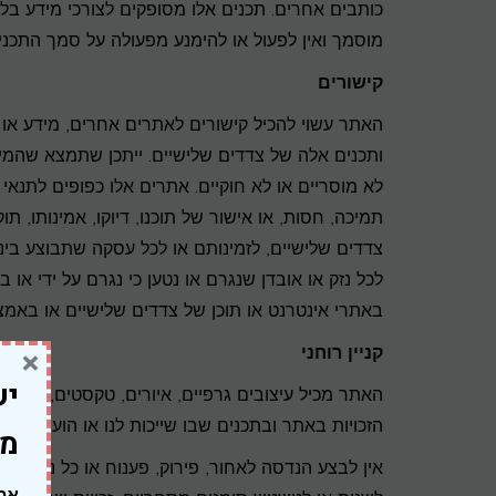
כותבים אחרים. תכנים אלו מסופקים לצורכי מידע בלבד
מוסמך ואין לפעול או להימנע מפעולה על סמך התכנים
קישורים
האתר עשוי להכיל קישורים לאתרים אחרים, מידע או ת
ותכנים אלה של צדדים שלישיים. ייתכן שתמצא שהמ
לא מוסריים או לא חוקיים. אתרים אלו כפופים לתנאי
תמיכה, חסות, או אישור של תוכנו, דיוקו, אמינותו, תו
צדדים שלישיים, לזמינותם או לכל עסקה שתבוצע בינך 
לכל נזק או אובדן שנגרם או נטען כי נגרם על ידי או
באתרי אינטרנט או תוכן של צדדים שלישיים או באמצ
קניין רוחני
×
יש
האתר מכיל עיצובים גרפיים, איורים, טקסטים, אייקונים, 
הזכויות באתר ובתכנים שבו שייכות לנו או הוענקו לנו 
מח
אין לבצע הנדסה לאחור, פירוק, פענוח או כל ניסיון 